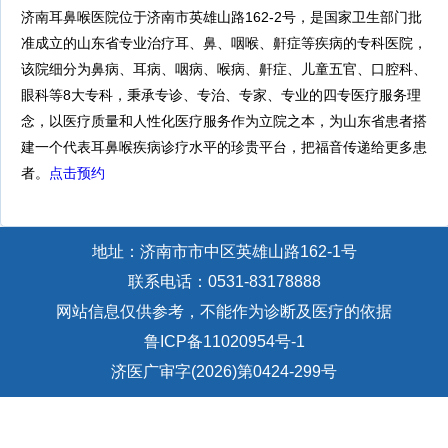
济南耳鼻喉医院位于济南市英雄山路162-2号，是国家卫生部门批
准成立的山东省专业治疗耳、鼻、咽喉、鼾症等疾病的专科医院，
该院细分为鼻病、耳病、咽病、喉病、鼾症、儿童五官、口腔科、
眼科等8大专科，秉承专诊、专治、专家、专业的四专医疗服务理
念，以医疗质量和人性化医疗服务作为立院之本，为山东省患者搭
建一个代表耳鼻喉疾病诊疗水平的珍贵平台，把福音传递给更多患
者。
点击预约
地址：济南市市中区英雄山路162-1号
联系电话：0531-83178888
网站信息仅供参考，不能作为诊断及医疗的依据
鲁ICP备11020954号-1
济医广审字(2026)第0424-299号